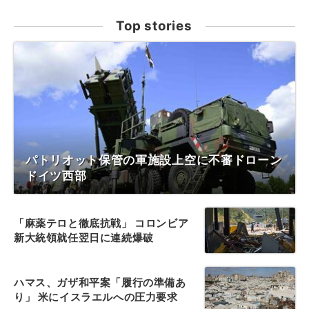
Top stories
パトリオット保管の軍施設上空に不審ドローン
ドイツ西部
「麻薬テロと徹底抗戦」 コロンビア
新大統領就任翌日に連続爆破
ハマス、ガザ和平案「履行の準備あ
り」 米にイスラエルへの圧力要求