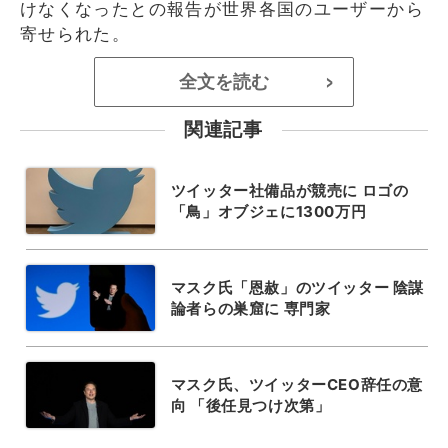
けなくなったとの報告が世界各国のユーザーから
寄せられた。
全文を読む
>
関連記事
ツイッター社備品が競売に ロゴの
「鳥」オブジェに1300万円
マスク氏「恩赦」のツイッター 陰謀
論者らの巣窟に 専門家
マスク氏、ツイッターCEO辞任の意
向 「後任見つけ次第」