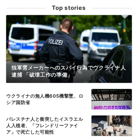
Top stories
独軍需メーカーへのスパイ行為でウクライナ人
逮捕 「破壊工作の準備」
ウクライナの無人機605機撃墜、ロ
シア国防省
パレスチナ人と衝突したイスラエル
人入植者、「フレンドリーファイ
ア」で死亡した可能性