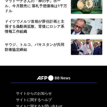
マラドーナさんの「神の手」ボー
ル、今月競売に 落札予想価格は1千万
ドル
ドイツでメルツ首相が辞任計画と主
張する偽動画拡散、背後にロシア系
情報工作組織
サウジ、トルコ、パキスタンが共同
防衛協定締結
サイトからのお知らせ
サイトに関するヘルプ
サイトに関するお問い合わせ