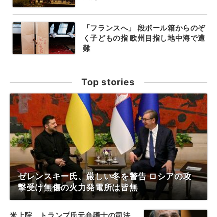
「フランスへ」 段ボール箱からのぞ
く子どもの指 欧州目指し地中海で遭
難
Top stories
ゼレンスキー氏、厳しい冬を警告 ロシアの攻
撃受け無傷の火力発電所は皆無
米上院、トランプ氏元弁護士の司法