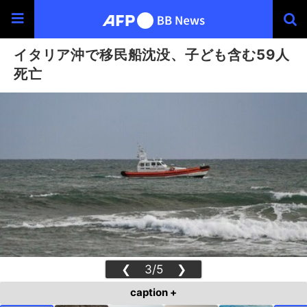
イタリア沖で移民船沈没、子ども含む59人
死亡
❮
3/5
❯
caption +