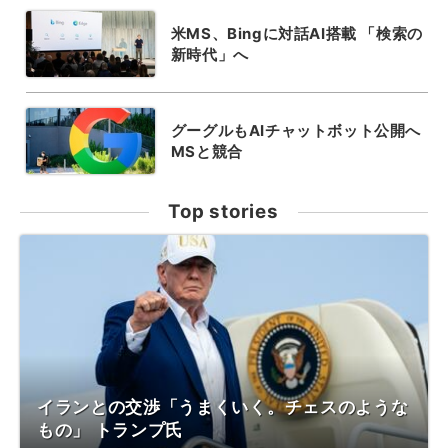
米MS、Bingに対話AI搭載 「検索の
新時代」へ
グーグルもAIチャットボット公開へ
MSと競合
Top stories
イランとの交渉「うまくいく。チェスのような
もの」 トランプ氏