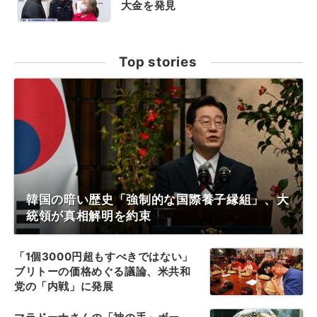
大金を発見
Top stories
韓国の暗い歴史「強制的な国際養子縁組」、大
統領が真相解明を約束
「1個3000円超もすべきではない」
ブリトーの価格めぐる議論、米共和
党の「内戦」に発展