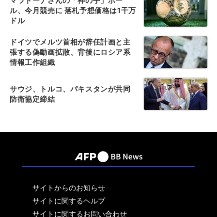
マラドーナさんの「神の手」ボー
ル、今月競売に 落札予想価格は1千万
ドル
ドイツでメルツ首相が辞任計画と主
張する偽動画拡散、背後にロシア系
情報工作組織
サウジ、トルコ、パキスタンが共同
防衛協定締結
サイトからのお知らせ
サイトに関するヘルプ
サイトに関するお問い合わせ