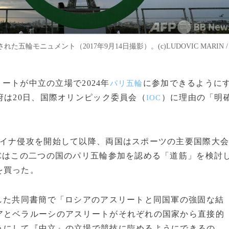
モニュメント（2017年9月14日撮影）。(c)LUDOVIC MARIN /
リートが中立の立場で2024年
に参加できるように
パリ五輪
府は20日、国際オリンピック委員会（
）に理由の「明
IOC
イナ侵攻を開始して以降、両国はスポーツの主要国際大
Cはこの二つの国のパリ五輪参加を認める「道筋」を検討
を買った。
した共同書簡で「ロシアのアスリートと同国軍の強固な結
アとベラルーシのアスリートがそれぞれの国家から直接的
うにして『中立』の立場で競技に臨めるようにできるの