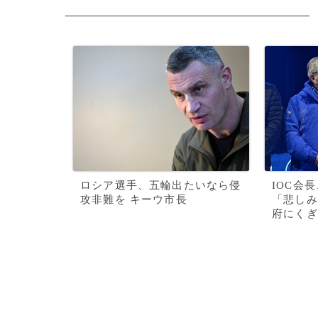
ロシア選手、五輪出たいなら侵
IOC会
攻非難を キーウ市長
「悲しみ
府にくぎ