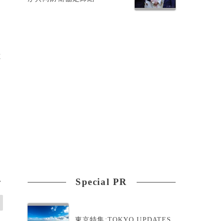
と
Special PR
>
東京特集:TOKYO UPDATES