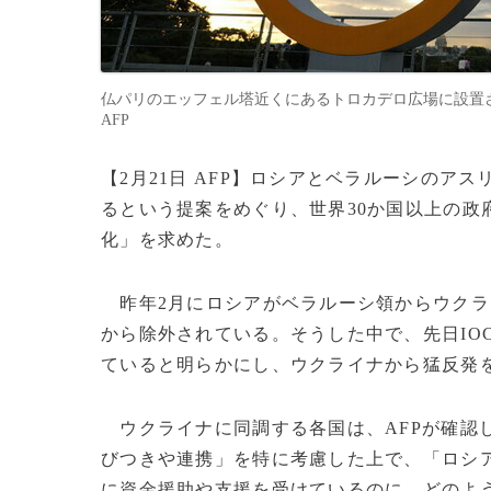
仏パリのエッフェル塔近くにあるトロカデロ広場に設置された五輪
AFP
【2月21日 AFP】ロシアとベラルーシのアス
るという提案をめぐり、世界30か国以上の政
化」を求めた。
昨年2月にロシアがベラルーシ領からウクラ
から除外されている。そうした中で、先日IO
ていると明らかにし、ウクライナから猛反発
ウクライナに同調する各国は、AFPが確認
びつきや連携」を特に考慮した上で、「ロシ
に資金援助や支援を受けているのに、どのよ