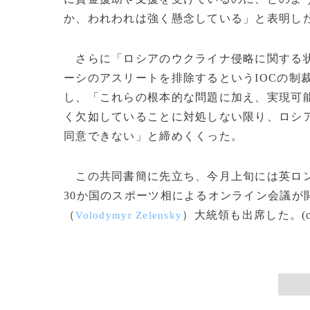
か、われわれは強く懸念している」と表明し
さらに「ロシアのウクライナ侵略に関する状
ーシのアスリートを排除するというIOCの制
し、「これらの根本的な問題に加え、実現可
く欠如していることに対処しない限り、ロシ
同意できない」と締めくくった。
この共同書簡に先立ち、今月上旬には英ロン
30か国のスポーツ相によるオンライン会議が
（
）大統領も出席した。(c
Volodymyr Zelensky