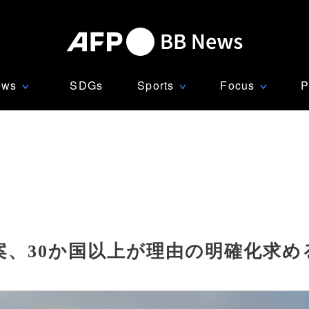
ews
SDGs
Sports
Focus
P
∨
∨
∨
案、30か国以上が理由の明確化求め