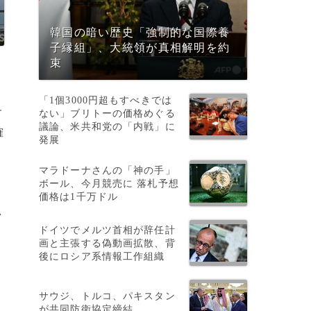
韓国の暗い歴史「強制的な国際養
子縁組」、大統領が真相解明を約
束
「1個3000円超もすべきでは
す
ない」ブリトーの価格めぐる
議論、米共和党の「内戦」に
確
発展
マラドーナさんの「神の手」
ボール、今月競売に 落札予想
会
価格は1千万ドル
し
ドイツでメルツ首相が辞任計
画と主張する偽動画拡散、背
後にロシア系情報工作組織
サウジ、トルコ、パキスタン
が共同防衛協定締結