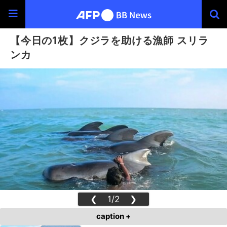
【今日の1枚】クジラを助ける漁師 スリラ
ンカ
❮
1/2
❯
caption +