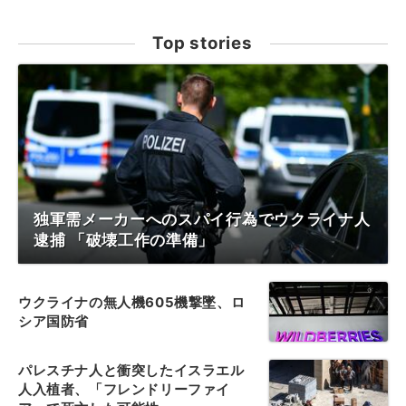
Top stories
独軍需メーカーへのスパイ行為でウクライナ人
逮捕 「破壊工作の準備」
ウクライナの無人機605機撃墜、ロ
シア国防省
パレスチナ人と衝突したイスラエル
人入植者、「フレンドリーファイ