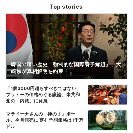
Top stories
韓国の暗い歴史「強制的な国際養子縁組」、大
統領が真相解明を約束
「1個3000円超もすべきではない」
ブリトーの価格めぐる議論、米共和
党の「内戦」に発展
マラドーナさんの「神の手」ボー
ル、今月競売に 落札予想価格は1千万
ドル