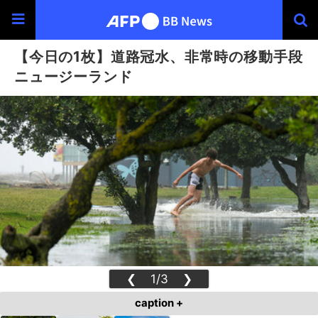
【今日の1枚】道路冠水、非常時の移動手段
ニュージーランド
❮
1/3
❯
caption +