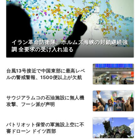
イラン革命防衛隊、ホルムズ海峡の封鎖継続強
調 全要求の受け入れ迫る
台風13号接近で中国東部に最高レベ
ルの警戒警報、1500便以上が欠航
サウジアラムコの石油施設に無人機
攻撃、フーシ派が声明
パトリオット保管の軍施設上空に不
審ドローン ドイツ西部