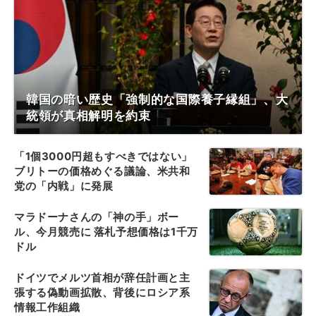
韓国の暗い歴史「強制的な国際養子縁組」、大
統領が真相解明を約束
「1個3000円超もすべきではない」
ブリトーの価格めぐる議論、米共和
党の「内戦」に発展
マラドーナさんの「神の手」ボー
ル、今月競売に 落札予想価格は1千万
ドル
ドイツでメルツ首相が辞任計画と主
張する偽動画拡散、背後にロシア系
情報工作組織