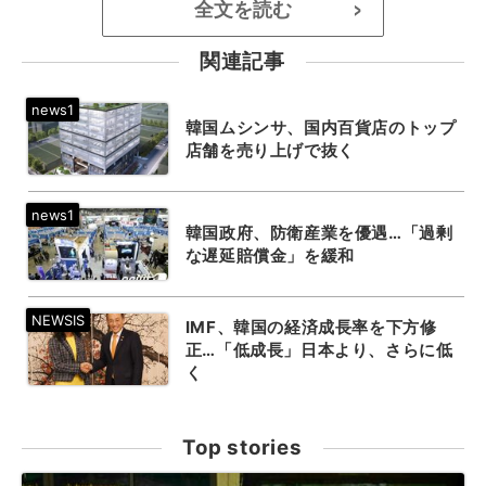
全文を読む
>
関連記事
韓国ムシンサ、国内百貨店のトップ
店舗を売り上げで抜く
韓国政府、防衛産業を優遇…「過剰
な遅延賠償金」を緩和
IMF、韓国の経済成長率を下方修
正…「低成長」日本より、さらに低
く
Top stories