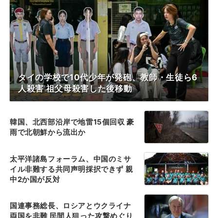
タイの学校で10代少年が発砲、教師・生徒ら6
人殺害 祖父母殺害した後移動
韓国、北西部沿岸で地雷15個回収 豪
雨で北朝鮮から流出か
太平洋諸島フォーラム、中国のミサ
イル非難する共同声明採択できず 親
中2か国が反対
国連事務総長、ロシアとウクライナ
両国を非難 民間人狙った攻撃めぐり