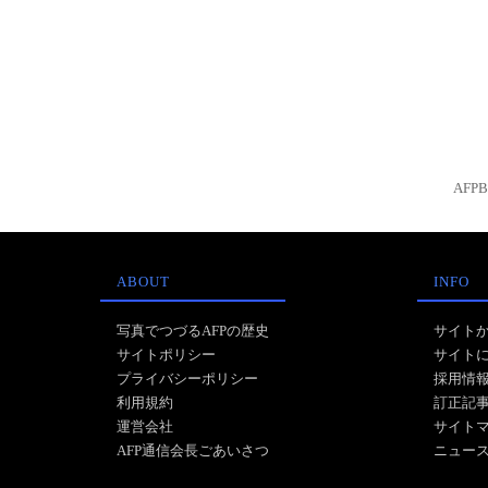
AFP
ABOUT
INFO
写真でつづるAFPの歴史
サイト
サイトポリシー
サイト
プライバシーポリシー
採用情
利用規約
訂正記
運営会社
サイト
AFP通信会長ごあいさつ
ニュー