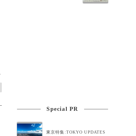
>
Special PR
東京特集:TOKYO UPDATES