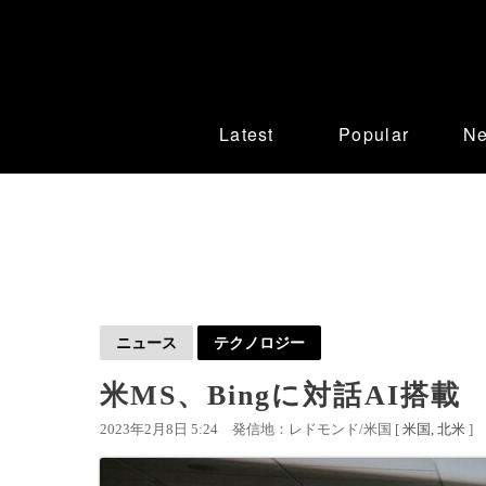
Latest
Popular
N
ニュース
テクノロジー
米MS、Bingに対話AI搭
2023年2月8日 5:24
発信地：レドモンド/米国 [
米国
北米
]