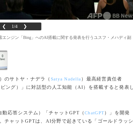
❮
1/4
❯
エンジン「Bing」へのAI搭載に関する発表を行うユスフ・メハディ副
）のサトヤ・ナデラ（
）最高経営責任者
Satya Nadella
（ビング）」に対話型の人工知能（AI）を搭載すると発表
自動応答システム）「チャットGPT（
）」を開発
ChatGPT
。チャットGPTは、AI分野で起きている「ゴールドラッ