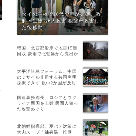
タイの学校で10代少年が発砲、教
師・生徒ら6人殺害 祖父母殺害し
た後移動
韓国、北西部沿岸で地雷15個
回収 豪雨で北朝鮮から流出か
太平洋諸島フォーラム、中国
のミサイル非難する共同声明
採択できず 親中2か国が反対
し
国連事務総長、ロシアとウク
ライナ両国を非難 民間人狙っ
た攻撃めぐり
シ
北朝鮮指導部、夏バテ対策に
犬肉スープ「補身湯」推奨