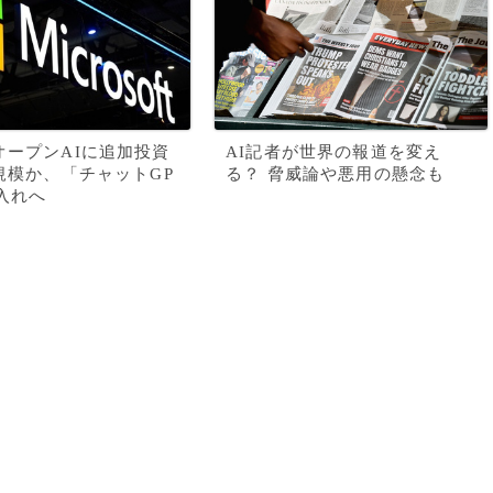
オープンAIに追加投資
AI記者が世界の報道を変え
円規模か、「チャットGP
る？ 脅威論や悪用の懸念も
入れへ