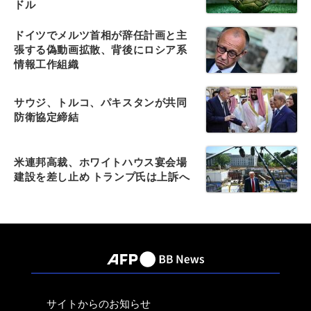
ドル
ドイツでメルツ首相が辞任計画と主
張する偽動画拡散、背後にロシア系
情報工作組織
サウジ、トルコ、パキスタンが共同
防衛協定締結
米連邦高裁、ホワイトハウス宴会場
建設を差し止め トランプ氏は上訴へ
サイトからのお知らせ