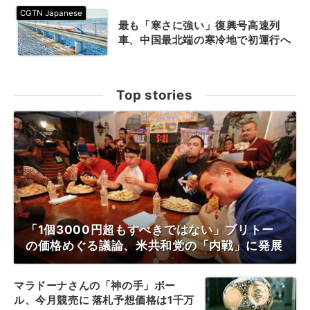
最も「寒さに強い」復興号高速列
車、中国最北端の寒冷地で初運行へ
Top stories
「1個3000円超もすべきではない」ブリトー
の価格めぐる議論、米共和党の「内戦」に発展
マラドーナさんの「神の手」ボー
ル、今月競売に 落札予想価格は1千万