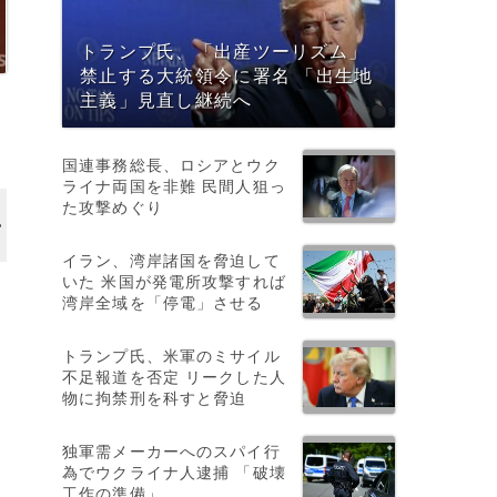
トランプ氏、「出産ツーリズム」
禁止する大統領令に署名 「出生地
主義」見直し継続へ
月
国連事務総長、ロシアとウク
ライナ両国を非難 民間人狙っ
た攻撃めぐり
イラン、湾岸諸国を脅迫して
いた 米国が発電所攻撃すれば
湾岸全域を「停電」させる
トランプ氏、米軍のミサイル
不足報道を否定 リークした人
物に拘禁刑を科すと脅迫
独軍需メーカーへのスパイ行
為でウクライナ人逮捕 「破壊
工作の準備」