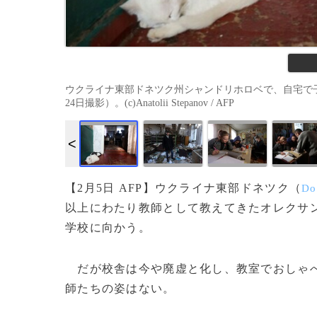
ウクライナ東部ドネツク州シャンドリホロベで、自宅で子
24日撮影）。(c)Anatolii Stepanov / AFP
【2月5日 AFP】ウクライナ東部ドネツク（
Do
以上にわたり教師として教えてきたオレクサン
学校に向かう。
だが校舎は今や廃虚と化し、教室でおしゃべ
師たちの姿はない。