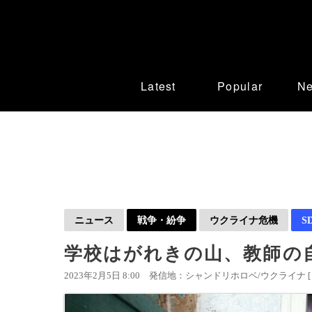
Latest
Popular
N
ニュース
戦争・紛争
ウクライナ危機
S
学校はがれきの山、教師の
2023年2月5日 8:00
発信地：シャンドリホロベ/ウクライナ 