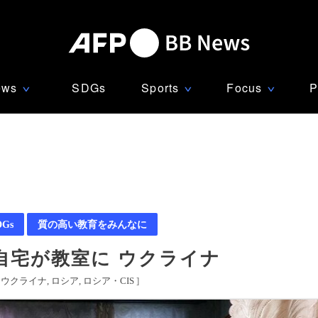
ews
SDGs
Sports
Focus
P
∨
∨
∨
DGs
質の高い教育をみんなに
自宅が教室に ウクライナ
[
ウクライナ
ロシア
ロシア・CIS
]