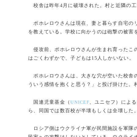
校舎は昨年4月に破壊された。村と近隣の工
ポホレロウさんは現在、妻と暮らす自宅のリ
を教えている。学校に向かうのは砲撃の被害
侵攻前、ポホレロウさんが生まれ育ったこの
はごくわずかで、子どもは15人しかいない。
ポホレロウさんは、大きな穴が空いた校舎の
ういう感情を抱くと思う？」と投げ掛けた。
国連児童基金（
、ユニセフ）による
UNICEF
ら、同国では数百校が半壊もしくは全壊した
ロシア側はウクライナ軍が民間施設を軍隊の
民家への攻撃はしないとしている。ウクライ