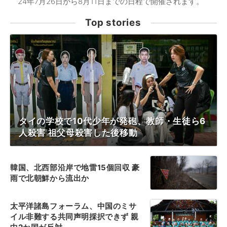
24年7月26日から8月11日までの日程で開催されます。
Top stories
タイの学校で10代少年が発砲、教師・生徒ら6
人殺害 祖父母殺害した後移動
韓国、北西部沿岸で地雷15個回収 豪
雨で北朝鮮から流出か
太平洋諸島フォーラム、中国のミサ
イル非難する共同声明採択できず 親