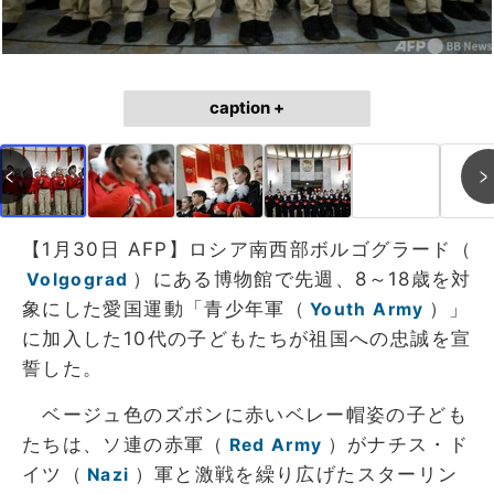
caption +
【1月30日 AFP】ロシア南西部ボルゴグラード（
）にある博物館で先週、8～18歳を対
Volgograd
象にした愛国運動「青少年軍（
）」
Youth Army
に加入した10代の子どもたちが祖国への忠誠を宣
誓した。
ベージュ色のズボンに赤いベレー帽姿の子ども
たちは、ソ連の赤軍（
）がナチス・ド
Red Army
イツ（
）軍と激戦を繰り広げたスターリン
Nazi