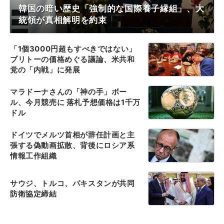
韓国の暗い歴史「強制的な国際養子縁組」、大
統領が真相解明を約束
「1個3000円超もすべきではない」
ブリトーの価格めぐる議論、米共和
党の「内戦」に発展
マラドーナさんの「神の手」ボー
ル、今月競売に 落札予想価格は1千万
ドル
ドイツでメルツ首相が辞任計画と主
張する偽動画拡散、背後にロシア系
情報工作組織
サウジ、トルコ、パキスタンが共同
防衛協定締結