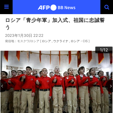
ロシア「青少年軍」加入式、祖国に忠誠誓
う
2023年1月30日 22:22
発信地：モスクワ/ロシア [
ロシア
ウクライナ
ロシア・CIS
]
10
12
11
3
4
6
9
2
5
7
8
1
/12
/12
/12
/12
/12
/12
/12
/12
/12
/12
/12
/12