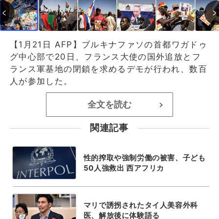
【1月21日 AFP】ブルキナファソの首都ワガドゥ
グ中心部で20日、フランス大使の国外追放とフ
ランス軍基地の閉鎖を求めるデモが行われ、数百
人が参加した。
全文を読む
>
関連記事
性的搾取や強制労働の被害、子ども
50人強救出 西アフリカ
マリで誘拐されたタイ人美容外科
医、解放後に体験語る