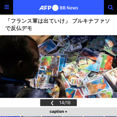
「フランス軍は出ていけ」 ブルキナファソ
で反仏デモ
❮
14/16
❯
caption +