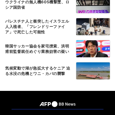
ウクライナの無人機605機撃墜、ロ
シア国防省
パレスチナ人と衝突したイスラエル
人入植者、「フレンドリーファイ
ア」で死亡した可能性
韓国サッカー協会を家宅捜索、洪明
甫前監督就任めぐり業務妨害の疑い
気候変動で湖が急拡大するケニア 迫
る水没の危機とワニ・カバの襲撃