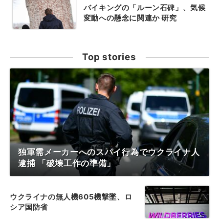
バイキングの「ルーン石碑」、気候
変動への懸念に関連か 研究
Top stories
独軍需メーカーへのスパイ行為でウクライナ人
逮捕 「破壊工作の準備」
ウクライナの無人機605機撃墜、ロ
シア国防省