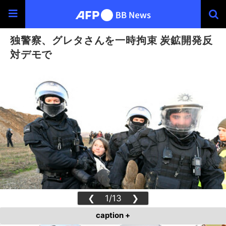
独警察、グレタさんを一時拘束 炭鉱開発反
対デモで
❮
1/13
❯
caption +