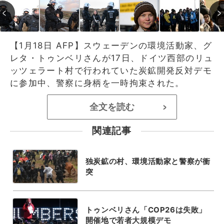
【1月18日 AFP】スウェーデンの環境活動家、グ
レタ・トゥンベリさんが17日、ドイツ西部のリュ
ッツェラート村で行われていた炭鉱開発反対デモ
に参加中、警察に身柄を一時拘束された。
全文を読む
>
関連記事
独炭鉱の村、環境活動家と警察が衝
突
トゥンベリさん「COP26は失敗」
開催地で若者大規模デモ