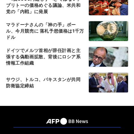
ブリトーの価格めぐる議論、米共和
党の「内戦」に発展
マラドーナさんの「神の手」ボー
ル、今月競売に 落札予想価格は1千万
ドル
ドイツでメルツ首相が辞任計画と主
張する偽動画拡散、背後にロシア系
情報工作組織
サウジ、トルコ、パキスタンが共同
防衛協定締結