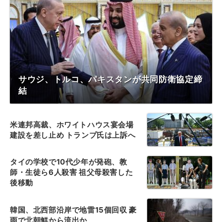
サウジ、トルコ、パキスタンが共同防衛協定締
結
米連邦高裁、ホワイトハウス宴会場
建設を差し止め トランプ氏は上訴へ
タイの学校で10代少年が発砲、教
師・生徒ら6人殺害 祖父母殺害した
後移動
韓国、北西部沿岸で地雷15個回収 豪
雨で北朝鮮から流出か