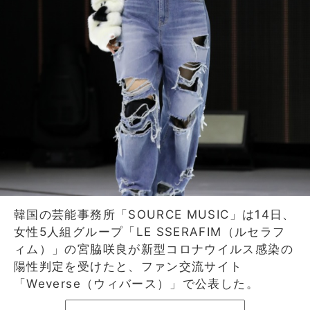
韓国の芸能事務所「SOURCE MUSIC」は14日、
女性5人組グループ「LE SSERAFIM（ルセラフ
ィム）」の宮脇咲良が新型コロナウイルス感染の
陽性判定を受けたと、ファン交流サイト
「Weverse（ウィバース）」で公表した。