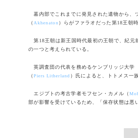
墓内部でこれまでに発見された遺物から、
（
）らがファラオだった第18王朝
Akhenaton
第18王朝は新王国時代最初の王朝で、紀元前
の一つと考えられている。
英調査団の代表を務めるケンブリッジ大学
（
）氏によると、トトメス一
Piers Litherland
エジプトの考古学者モフセン・カメル（
Moh
部が影響を受けているため、「保存状態は悪い」