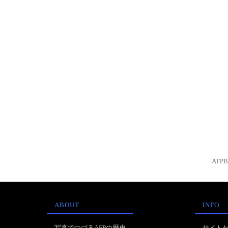
AFP
ABOUT
INFO
写真でつづるAFPの歴史
サイト