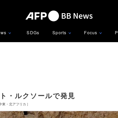
ews
SDGs
Sports
Focus
P
∨
∨
∨
ジプト・ルクソールで発見
中東・北アフリカ
]