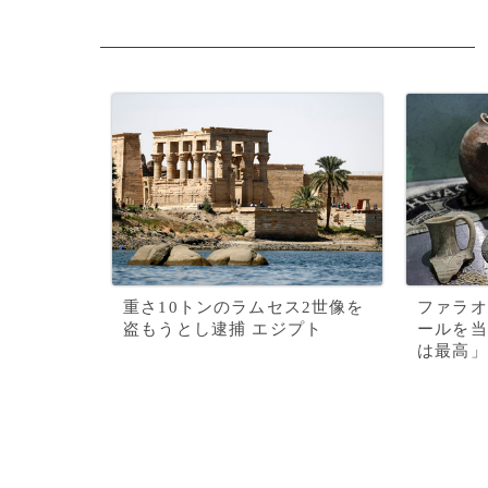
重さ10トンのラムセス2世像を
ファラオ
盗もうとし逮捕 エジプト
ールを当
は最高」