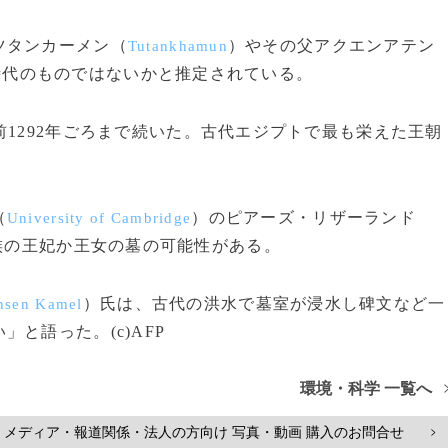
ツタンカーメン（
）やその父アクエンアテン
Tutankhamun
時代のものではないかと推定されている。
1292年ごろまで続いた。古代エジプトで最も栄えた王朝
（
）のピアーズ・リザーランド
University of Cambridge
族の王妃か王女の墓の可能性がある。
）氏は、古代の洪水で墓室が浸水し碑文など一
sen Kamel
と語った。(c)AFP
環境・科学 一覧へ
メディア・報道関係・法人の方向け 写真・動画 購入のお問合せ
>