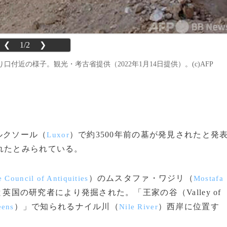
❮
1/2
❯
付近の様子。観光・考古省提供（2022年1月14日提供）。(c)AFP
部ルクソール（
）で約3500年前の墓が発見されたと発
Luxor
れたとみられている。
）のムスタファ・ワジリ（
 Council of Antiquities
Mostafa
国の研究者により発掘された。「王家の谷（Valley of
）」で知られるナイル川（
）西岸に位置す
eens
Nile River