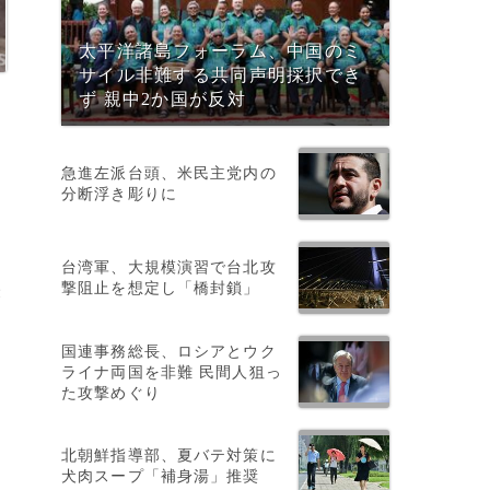
太平洋諸島フォーラム、中国のミ
サイル非難する共同声明採択でき
ず 親中2か国が反対
急進左派台頭、米民主党内の
分断浮き彫りに
台湾軍、大規模演習で台北攻
撃阻止を想定し「橋封鎖」
表
国連事務総長、ロシアとウク
ライナ両国を非難 民間人狙っ
た攻撃めぐり
北朝鮮指導部、夏バテ対策に
犬肉スープ「補身湯」推奨