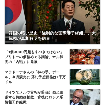
韓国の暗い歴史「強制的な国際養子縁組」、大
統領が真相解明を約束
「1個3000円超もすべきではない」
ブリトーの価格めぐる議論、米共和
党の「内戦」に発展
マラドーナさんの「神の手」ボー
ル、今月競売に 落札予想価格は1千万
ドル
ドイツでメルツ首相が辞任計画と主
張する偽動画拡散、背後にロシア系
情報工作組織