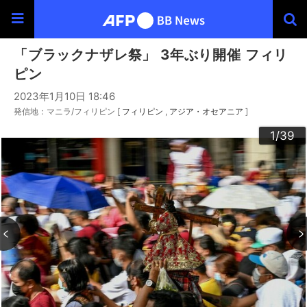
「ブラックナザレ祭」 3年ぶり開催 フィリ
ピン
2023年1月10日 18:46
発信地：マニラ/フィリピン [
フィリピン
アジア・オセアニア
]
30
33
34
36
39
20
23
24
26
29
32
35
37
38
22
25
27
28
10
13
14
16
19
31
12
15
17
18
21
11
3
4
6
9
2
5
7
8
1
/39
/39
/39
/39
/39
/39
/39
/39
/39
/39
/39
/39
/39
/39
/39
/39
/39
/39
/39
/39
/39
/39
/39
/39
/39
/39
/39
/39
/39
/39
/39
/39
/39
/39
/39
/39
/39
/39
/39