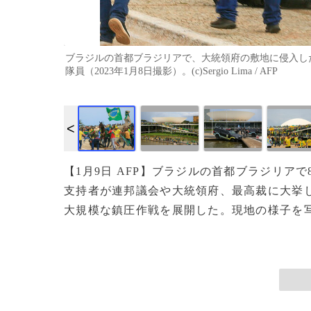
ブラジルの首都ブラジリアで、大統領府の敷地に侵入し
隊員（2023年1月8日撮影）。(c)Sergio Lima / AFP
作成中
画像作成中
【1月9日 AFP】ブラジルの首都ブラジリア
支持者が連邦議会や大統領府、最高裁に大挙
大規模な鎮圧作戦を展開した。現地の様子を写真