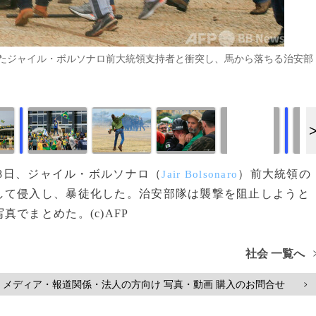
たジャイル・ボルソナロ前大統領支持者と衝突し、馬から落ちる治安部
画像作成中
画像作成中
で8日、ジャイル・ボルソナロ（
）前大統領の
Jair Bolsonaro
して侵入し、暴徒化した。治安部隊は襲撃を阻止しようと
でまとめた。(c)AFP
社会 一覧へ
メディア・報道関係・法人の方向け 写真・動画 購入のお問合せ
>