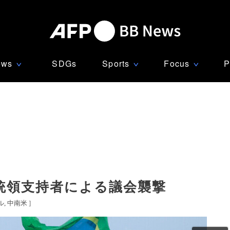
ews
SDGs
Sports
Focus
P
∨
∨
∨
統領支持者による議会襲撃
ル
中南米
]