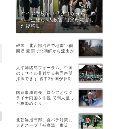
タイの学校で10代少年が発砲、教
師・生徒ら6人殺害 祖父母殺害し
た後移動
韓国、北西部沿岸で地雷15個
回収 豪雨で北朝鮮から流出か
画像作成中
太平洋諸島フォーラム、中国
のミサイル非難する共同声明
採択できず 親中2か国が反対
国連事務総長、ロシアとウク
ライナ両国を非難 民間人狙っ
た攻撃めぐり
>
北朝鮮指導部、夏バテ対策に
犬肉スープ「補身湯」推奨