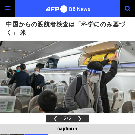
中国からの渡航者検査は「科学にのみ基づ
く」 米
❮
2/2
❯
caption +