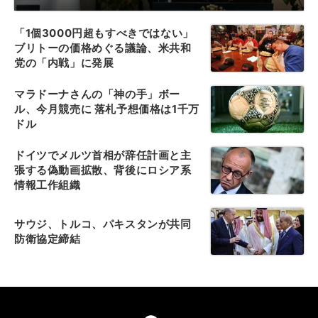
「1個3000円超もすべきではない」
ブリトーの価格めぐる議論、米共和
党の「内戦」に発展
マラドーナさんの「神の手」ボー
ル、今月競売に 落札予想価格は1千万
ドル
ドイツでメルツ首相が辞任計画と主
張する偽動画拡散、背後にロシア系
情報工作組織
サウジ、トルコ、パキスタンが共同
防衛協定締結