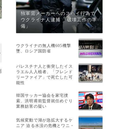
独軍需メーカーへのスパイ行為で
ウクライナ人逮捕 「破壊工作の準
備」
ウクライナの無人機605機撃
墜、ロシア国防省
パレスチナ人と衝突したイス
制
ラエル人入植者、「フレンド
リーファイア」で死亡した可
能性
韓国サッカー協会を家宅捜
索、洪明甫前監督就任めぐり
業務妨害の疑い
気候変動で湖が急拡大するケ
ニア 迫る水没の危機とワニ・