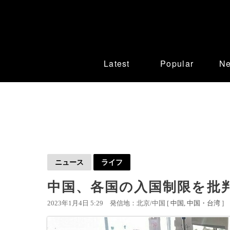
Latest
Popular
N
ニュース
ライフ
中国、各国の入国制限を批判
2023年1月4日 5:29
発信地：北京/中国 [
中国
中国・台湾
]