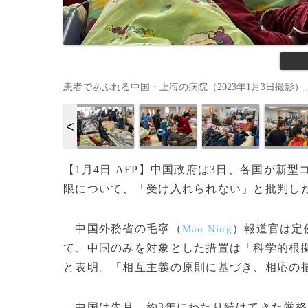
患者であふれる中国・上海の病院（2023年1月3日撮影）。(c)Hec
【1月4日 AFP】中国政府は3日、各国が
限について、「受け入れられない」と批判し
中国外務省の毛寧（
）報道官は定
Mao Ning
て、中国のみを対象とした措置は「科学的根
と表明。「相互主義の原則に基づき、相応の
中国は先月、約3年にわたり続けてきた厳格