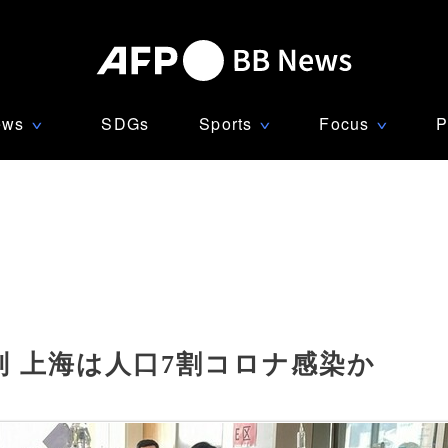
ews
SDGs
Sports
Focus
P
∨
∨
∨
 上海は人口7割コロナ感染か