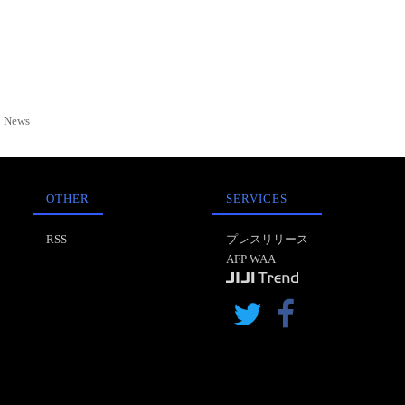
News
OTHER
SERVICES
RSS
プレスリリース
AFP WAA