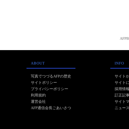
AFP
ABOUT
INFO
写真でつづるAFPの歴史
サイト
サイトポリシー
サイト
プライバシーポリシー
採用情
利用規約
訂正記
運営会社
サイト
AFP通信会長ごあいさつ
ニュー