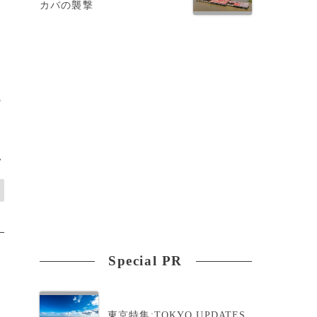
カバの襲撃
5
>
Special PR
東京特集:TOKYO UPDATES