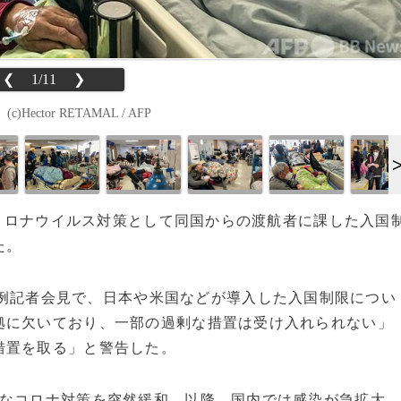
❮
1/11
❯
tor RETAMAL / AFP
新型コロナウイルス対策として同国からの渡航者に課した入国
た。
例記者会見で、日本や米国などが導入した入国制限につい
拠に欠いており、一部の過剰な措置は受け入れられない」
措置を取る」と警告した。
なコロナ対策を突然緩和。以降、国内では感染が急拡大