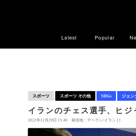
Latest
Popular
N
スポーツ
スポーツ その他
SDGs
ジェン
イランのチェス選手、ヒジ
2022年12月29日 15:49
発信地：テヘラン/イラン [ ]