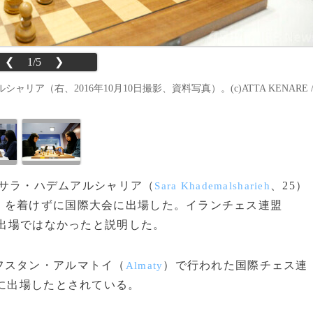
❮
1/5
❯
（右、2016年10月10日撮影、資料写真）。(c)ATTA KENARE 
手のサラ・ハデムアルシャリア（
、25）
Sara Khademalsharieh
」を着けずに国際大会に出場した。イランチェス連盟
の出場ではなかったと説明した。
フスタン・アルマトイ（
）で行われた国際チェス連
Almaty
に出場したとされている。