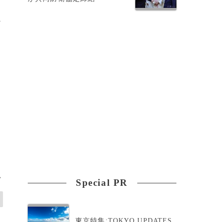
け
>
Special PR
東京特集:TOKYO UPDATES