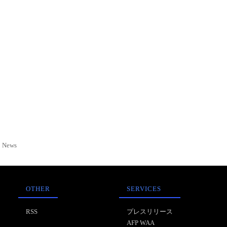
News
OTHER
SERVICES
RSS
プレスリリース
AFP WAA