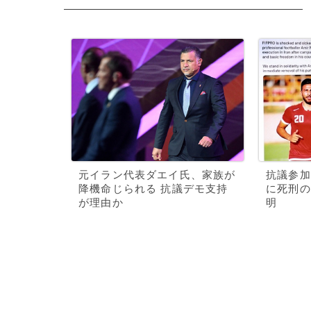
元イラン代表ダエイ氏、家族が
抗議参加
降機命じられる 抗議デモ支持
に死刑の
が理由か
明