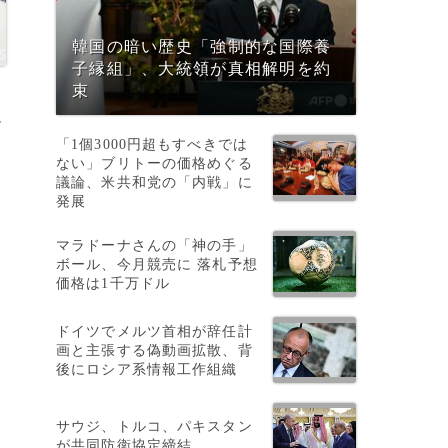
韓国の暗い歴史「強制的な国際養
子縁組」、大統領が真相解明を約
束
/
「1個3000円超もすべきでは
ない」ブリトーの価格めぐる
議論、米共和党の「内戦」に
発展
マラドーナさんの「神の手」
ボール、今月競売に 落札予想
価格は1千万ドル
ドイツでメルツ首相が辞任計
画と主張する偽動画拡散、背
後にロシア系情報工作組織
サウジ、トルコ、パキスタン
が共同防衛協定締結