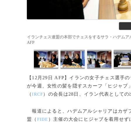
イランチェス連盟の本部でチェスをするサラ・ハデムアルシャリア
AFP
【12月29日 AFP】イランの女子チェス選
が今週、女性の髪を隠すスカーフ「ヒジャブ
（
）の会長は28日、イラン代表として
IRCF
報道によると、ハデムアルシャリアはカザ
盟（
）主催の大会にヒジャブを着用せず
FIDE