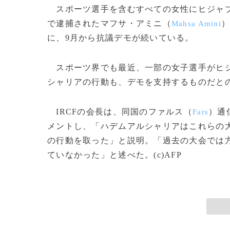
スポーツ選手を含むすべての女性にヒジャブ
で逮捕されたマフサ・アミニ（
）
Mahsa Amini
に、9月から抗議デモが続いている。
スポーツ界でも最近、一部の女子選手がヒジ
シャリアの行動も、デモを支持するものだと
IRCFの会長は、同国のファルス（
）通
Fars
メントし、「ハデムアルシャリアはこれらの
の行動を取った」と説明。「過去の大会では
ていなかった」と述べた。(c)AFP