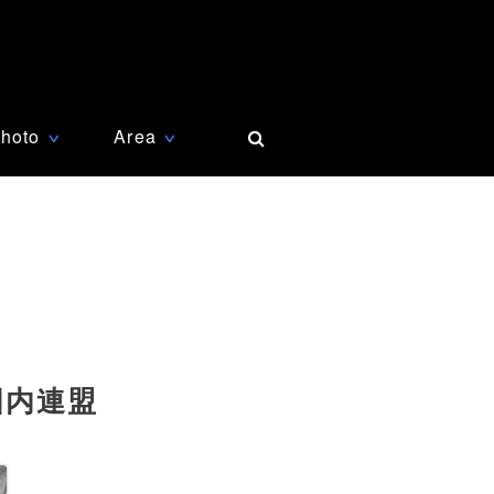
hoto
Area
∨
∨
国内連盟