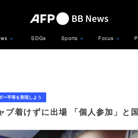
ews
SDGs
Sports
Focus
P
∨
∨
∨
ダー平等を実現しよう
ャブ着けずに出場 「個人参加」と