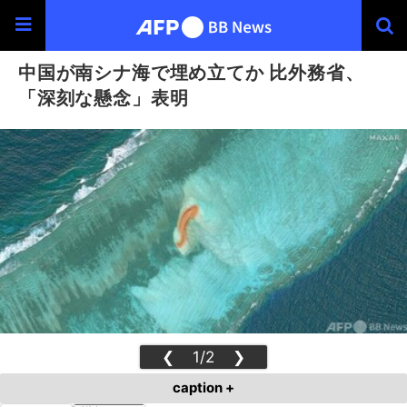
中国が南シナ海で埋め立てか 比外務省、
「深刻な懸念」表明
❮
1/2
❯
caption +