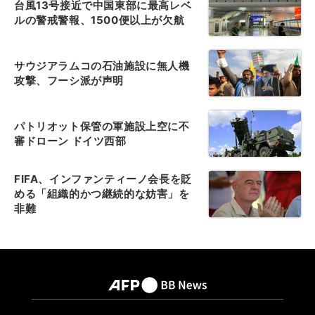
台風13号接近で中国東部に最高レベ
ルの警戒警報、1500便以上が欠航
サウジアラムコの石油施設に無人機
攻撃、フーシ派が声明
パトリオット保管の軍施設上空に不
審ドローン ドイツ西部
FIFA、インファンティーノ会長を貶
める「組織的かつ継続的な妨害」を
非難