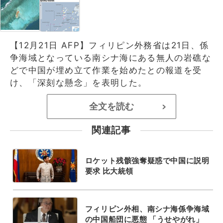
【12月21日 AFP】フィリピン外務省は21日、係
争海域となっている南シナ海にある無人の岩礁な
どで中国が埋め立て作業を始めたとの報道を受
け、「深刻な懸念」を表明した。
全文を読む
>
関連記事
ロケット残骸強奪疑惑で中国に説明
要求 比大統領
フィリピン外相、南シナ海係争海域
の中国船団に悪態 「うせやがれ」