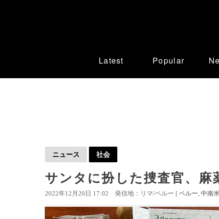
Latest
Popular
N
ニュース
社会
サンタに扮した捜査官、麻
2022年12月20日 17:02
発信地：リマ/ペルー [
ペルー
中南