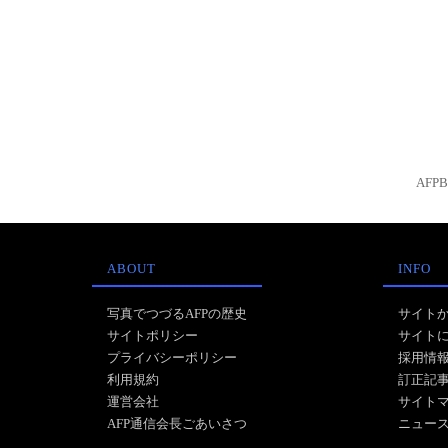
AFP
ABOUT
INFO
写真でつづるAFPの歴史
サイト
サイトポリシー
サイト
プライバシーポリシー
採用情
利用規約
訂正記
運営会社
サイト
AFP通信会長ごあいさつ
ニュー