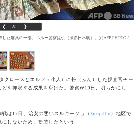
❮
2/5
❯
麻薬の一部。ペルー警察提供（撮影日不明）。(c)AFP PHOTO /
サンタクロースとエルフ（小人）に扮（ふん）した捜査官チー
どを押収する成果を挙げた。警察が19日、明らかにし
戦は17日、治安の悪いスルキージョ（
）地区で
Surquillo
気にしないため、扮装したという。