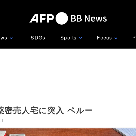
ews
SDGs
Sports
Focus
P
∨
∨
∨
薬密売人宅に突入 ペルー
米
]