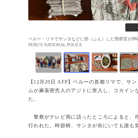
ペルー・リマでサンタなどに扮（ふん）した警察官が押収した
PERU'S NATIONAL POLICE
【12月20日 AFP】ペルーの首都リマで、
ムが麻薬密売人のアジトに突入し、コカインな
た。
警察がテレビ局に語ったところによると、作
行われた。時節柄、サンタが街にいても誰も