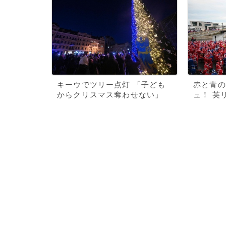
キーウでツリー点灯 「子ども
赤と青の
からクリスマス奪わせない」
ュ！ 英