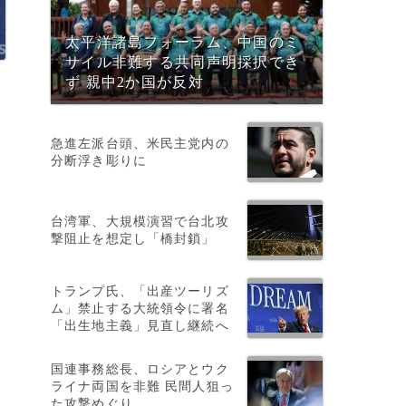
太平洋諸島フォーラム、中国のミ
サイル非難する共同声明採択でき
ず 親中2か国が反対
急進左派台頭、米民主党内の
分断浮き彫りに
台湾軍、大規模演習で台北攻
撃阻止を想定し「橋封鎖」
トランプ氏、「出産ツーリズ
ム」禁止する大統領令に署名
「出生地主義」見直し継続へ
国連事務総長、ロシアとウク
ライナ両国を非難 民間人狙っ
た攻撃めぐり