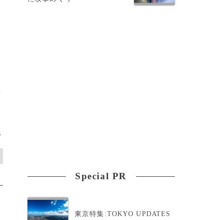
粉
>
Special PR
東京特集:TOKYO UPDATES