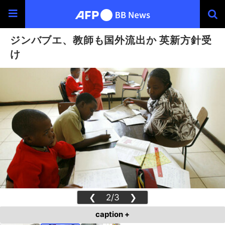
ジンバブエ、教師も国外流出か 英新方針受
け
❮
2/3
❯
caption +