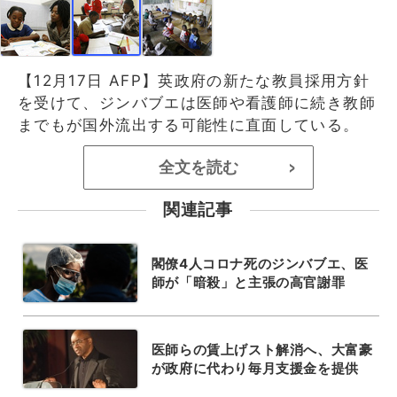
【12月17日 AFP】英政府の新たな教員採用方針
を受けて、ジンバブエは医師や看護師に続き教師
までもが国外流出する可能性に直面している。
全文を読む
>
関連記事
閣僚4人コロナ死のジンバブエ、医
師が「暗殺」と主張の高官謝罪
医師らの賃上げスト解消へ、大富豪
が政府に代わり毎月支援金を提供