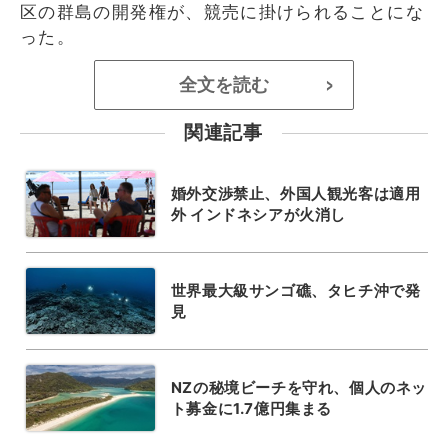
区の群島の開発権が、競売に掛けられることにな
った。
全文を読む
>
関連記事
婚外交渉禁止、外国人観光客は適用
外 インドネシアが火消し
世界最大級サンゴ礁、タヒチ沖で発
見
NZの秘境ビーチを守れ、個人のネッ
ト募金に1.7億円集まる