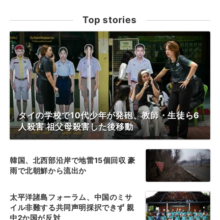
Top stories
タイの学校で10代少年が発砲、教師・生徒ら6
人殺害 祖父母殺害した後移動
韓国、北西部沿岸で地雷15個回収 豪
雨で北朝鮮から流出か
太平洋諸島フォーラム、中国のミサ
イル非難する共同声明採択できず 親
中2か国が反対