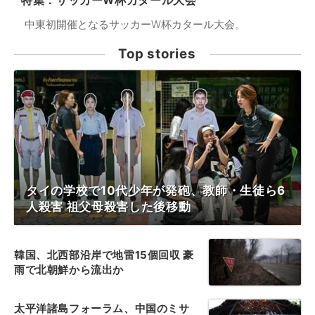
特集：サッカーW杯カタール大会
中東初開催となるサッカーW杯カタール大会。
Top stories
タイの学校で10代少年が発砲、教師・生徒ら6
人殺害 祖父母殺害した後移動
韓国、北西部沿岸で地雷15個回収 豪
雨で北朝鮮から流出か
太平洋諸島フォーラム、中国のミサ