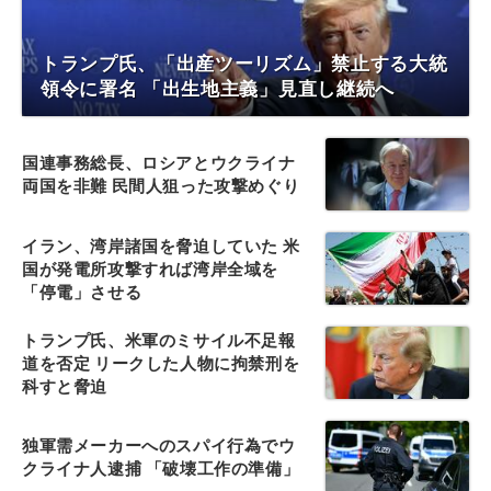
トランプ氏、「出産ツーリズム」禁止する大統
領令に署名 「出生地主義」見直し継続へ
国連事務総長、ロシアとウクライナ
両国を非難 民間人狙った攻撃めぐり
イラン、湾岸諸国を脅迫していた 米
国が発電所攻撃すれば湾岸全域を
「停電」させる
トランプ氏、米軍のミサイル不足報
道を否定 リークした人物に拘禁刑を
科すと脅迫
独軍需メーカーへのスパイ行為でウ
クライナ人逮捕 「破壊工作の準備」