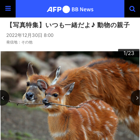
【写真特集】いつも一緒だよ♪ 動物の親子
2022年12月30日 8:00
発信地：その他
20
23
22
10
13
14
16
19
12
15
17
18
21
11
3
4
6
9
2
5
7
8
1
/23
/23
/23
/23
/23
/23
/23
/23
/23
/23
/23
/23
/23
/23
/23
/23
/23
/23
/23
/23
/23
/23
/23