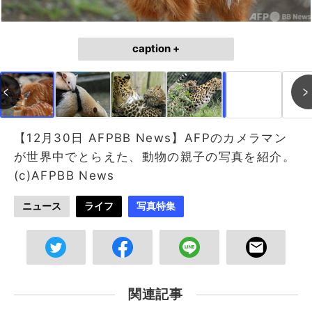
caption +
作成中
画像作成中
【12月30日 AFPBB News】AFPのカメラマン
が世界中でとらえた、動物の親子の写真を紹介。
(c)AFPBB News
ニュース
ライフ
写真特集
関連記事