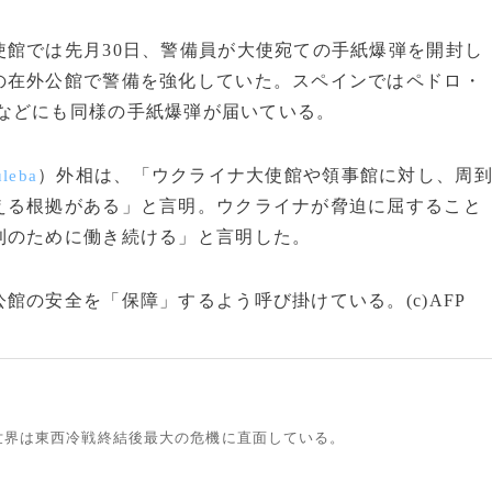
館では先月30日、警備員が大使宛ての手紙爆弾を開封し
の在外公館で警備を強化していた。スペインではペドロ・
などにも同様の手紙爆弾が届いている。
）外相は、「ウクライナ大使館や領事館に対し、周
leba
える根拠がある」と言明。ウクライナが脅迫に屈すること
利のために働き続ける」と言明した。
の安全を「保障」するよう呼び掛けている。(c)AFP
世界は東西冷戦終結後最大の危機に直面している。