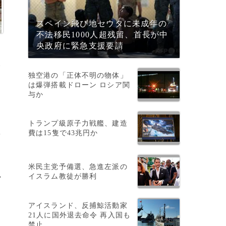
スペイン飛び地セウタに未成年の
不法移民1000人超残留、首長が中
央政府に緊急支援要請
独空港の「正体不明の物体」
は爆弾搭載ドローン ロシア関
与か
トランプ級原子力戦艦、建造
費は15隻で43兆円か
を
米民主党予備選、急進左派の
イスラム教徒が勝利
ラ
アイスランド、反捕鯨活動家
21人に国外退去命令 再入国も
禁止