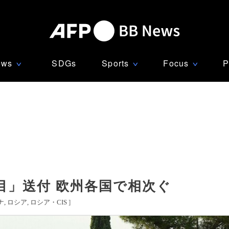
ews
SDGs
Sports
Focus
P
∨
∨
∨
目」送付 欧州各国で相次ぐ
ナ
ロシア
ロシア・CIS
]