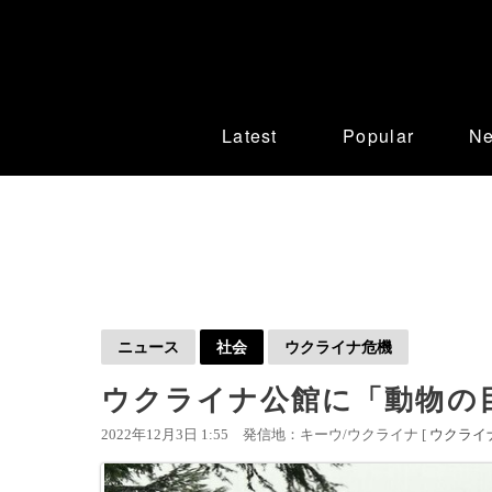
Latest
Popular
N
ニュース
社会
ウクライナ危機
ウクライナ公館に「動物の
2022年12月3日 1:55
発信地：キーウ/ウクライナ [
ウクライ