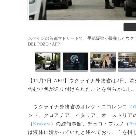
スペインの首都マドリードで、手紙爆弾が爆発したウクライナ
DEL POZO / AFP
【12月3日 AFP】ウクライナ外務省は2日、
含む小包が送り付けられたことを明らかにし
ウクライナ外務省のオレグ・ニコレンコ（
O
ンド、クロアチア、イタリア、オーストリア
（
）の総領事館、チェコ・ブルノ（
Krakow
Br
は液体に漬かっていたと述べており、血を指