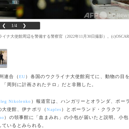
❮
1/4
❯
大使館周辺を警備する警察官（2022年11月30日撮影）。(c)OSCAR
欧州連合（
）各国のウクライナ大使館宛てに、動物の目
EU
、「周到に計画されたテロ」だと非難した。
）報道官は、ハンガリーとオランダ、ポー
leg Nikolenko
の大使館、伊ナポリ（
）とポーランド・クラクフ
Naples
）の領事館に「血まみれ」の小包が届いたと説明。小包
no
しているとみられる。