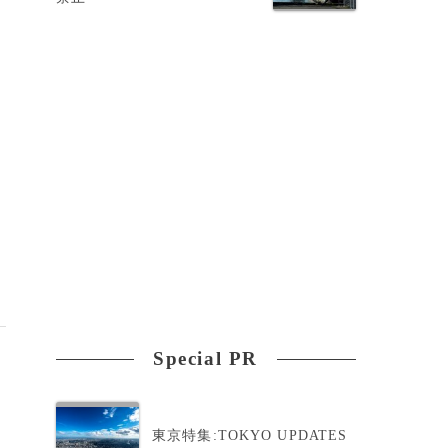
到
Special PR
東京特集:TOKYO UPDATES