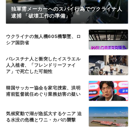
独軍需メーカーへのスパイ行為でウクライナ人
逮捕 「破壊工作の準備」
ウクライナの無人機605機撃墜、ロ
シア国防省
パレスチナ人と衝突したイスラエル
人入植者、「フレンドリーファイ
ア」で死亡した可能性
韓国サッカー協会を家宅捜索、洪明
甫前監督就任めぐり業務妨害の疑い
気候変動で湖が急拡大するケニア 迫
る水没の危機とワニ・カバの襲撃