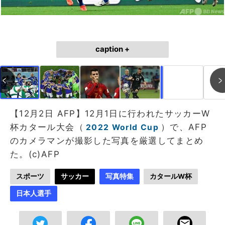
caption +
作成中
画像作成中
【12月2日 AFP】12月1日に行われたサッカーW
杯カタール大会（
）で、AFP
2022 World Cup
のカメラマンが撮影した写真を厳選してまとめ
た。(c)AFP
スポーツ
サッカー
写真特集
カタールW杯
日本人選手