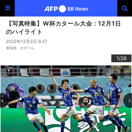
【写真特集】W杯カタール大会：12月1日
のハイライト
2022年12月2日 8:27
発信地：カタール
20
23
24
26
22
25
27
28
10
13
14
16
19
12
15
17
18
21
11
3
4
6
9
2
5
7
8
1
/28
/28
/28
/28
/28
/28
/28
/28
/28
/28
/28
/28
/28
/28
/28
/28
/28
/28
/28
/28
/28
/28
/28
/28
/28
/28
/28
/28