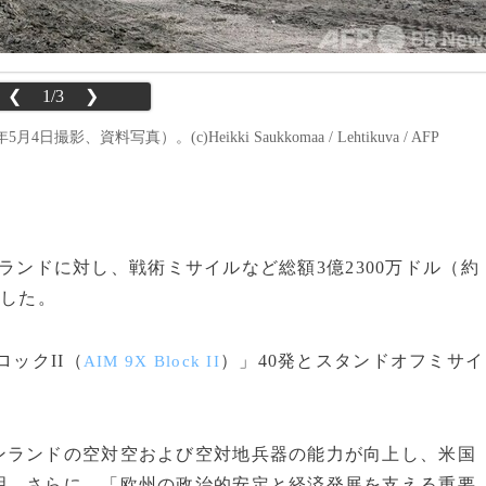
❮
1/3
❯
料写真）。(c)Heikki Saukkomaa / Lehtikuva / AFP
ィンランドに対し、戦術ミサイルなど総額3億2300万ドル（約
表した。
ックII（
）」40発とスタンドオフミサイ
AIM 9X Block II
ランドの空対空および空対地兵器の能力が向上し、米国
明。さらに、「欧州の政治的安定と経済発展を支える重要