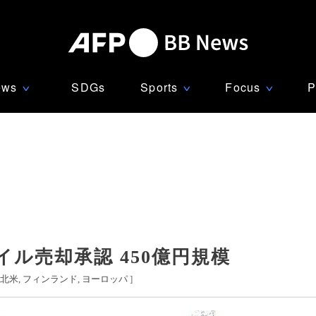
ews
SDGs
Sports
Focus
P
∨
∨
∨
ル売却承認 450億円規模
北米
フィンランド
ヨーロッパ
]