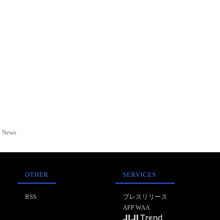
News
OTHER
SERVICES
RSS
プレスリリース
AFP WAA