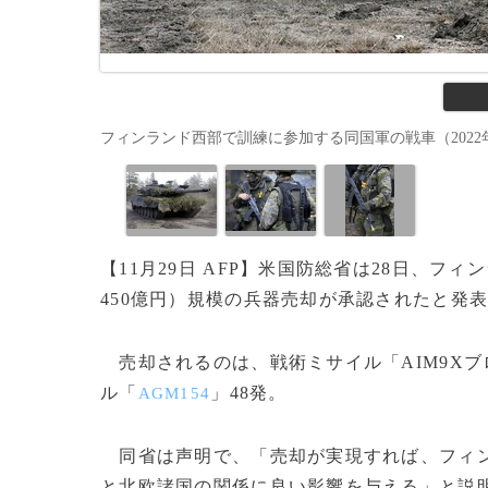
フィンランド西部で訓練に参加する同国軍の戦車（2022年5月4日撮影、資
【11月29日 AFP】米国防総省は28日、フ
450億円）規模の兵器売却が承認されたと発
売却されるのは、戦術ミサイル「AIM9Xブロ
ル「
」48発。
AGM154
同省は声明で、「売却が実現すれば、フィン
と北欧諸国の関係に良い影響を与える」と説