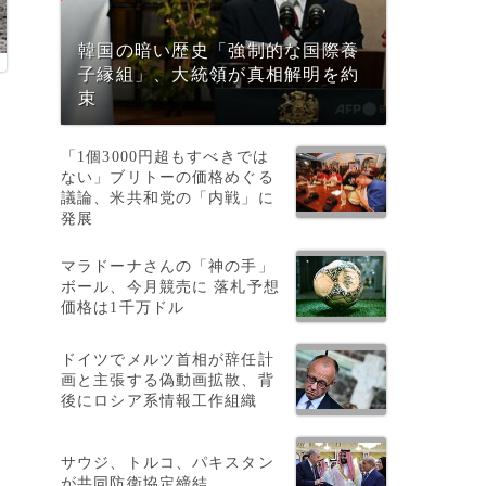
韓国の暗い歴史「強制的な国際養
子縁組」、大統領が真相解明を約
束
「1個3000円超もすべきでは
ない」ブリトーの価格めぐる
議論、米共和党の「内戦」に
発展
マラドーナさんの「神の手」
ボール、今月競売に 落札予想
価格は1千万ドル
ドイツでメルツ首相が辞任計
画と主張する偽動画拡散、背
後にロシア系情報工作組織
サウジ、トルコ、パキスタン
が共同防衛協定締結