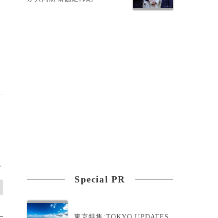
>
Special PR
東京特集:TOKYO UPDATES