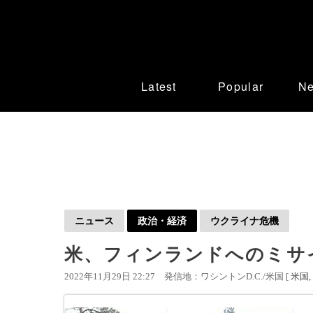
Latest
Popular
N
ニュース
政治・経済
ウクライナ危機
米、フィンランドへのミサイ
2022年11月29日 22:27
発信地：ワシントンD.C./米国 [
米国