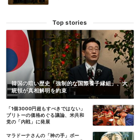
Top stories
韓国の暗い歴史「強制的な国際養子縁組」、大
統領が真相解明を約束
「1個3000円超もすべきではない」
ブリトーの価格めぐる議論、米共和
党の「内戦」に発展
マラドーナさんの「神の手」ボー