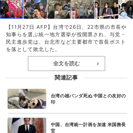
【11月27日 AFP】台湾で26日、22市県の市長や
知事らを選ぶ統一地方選挙が投開票され、与党・
民主進歩党は、台北市など主要都市で首長ポスト
を落として敗北した。
全文を読む
>
関連記事
台湾の雄パンダ死ぬ 中国との友好の
印
中国、台湾統一計画を加速 米国務長
官