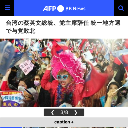
台湾の蔡英文総統、党主席辞任 統一地方選
で与党敗北
❮
3/8
❯
caption +