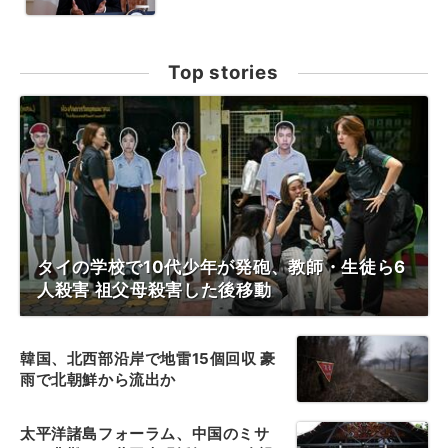
Top stories
タイの学校で10代少年が発砲、教師・生徒ら6
人殺害 祖父母殺害した後移動
韓国、北西部沿岸で地雷15個回収 豪
雨で北朝鮮から流出か
太平洋諸島フォーラム、中国のミサ