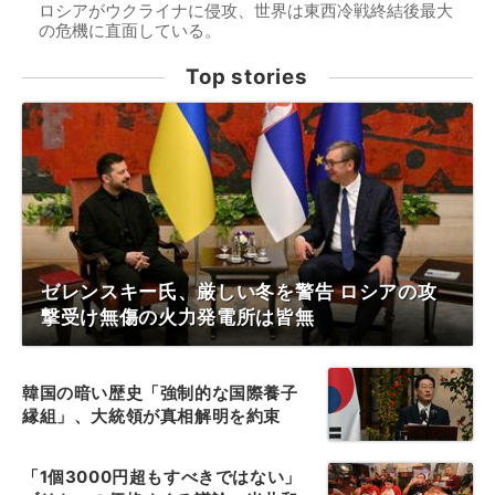
ロシアがウクライナに侵攻、世界は東西冷戦終結後最大
の危機に直面している。
Top stories
ゼレンスキー氏、厳しい冬を警告 ロシアの攻
撃受け無傷の火力発電所は皆無
韓国の暗い歴史「強制的な国際養子
縁組」、大統領が真相解明を約束
「1個3000円超もすべきではない」