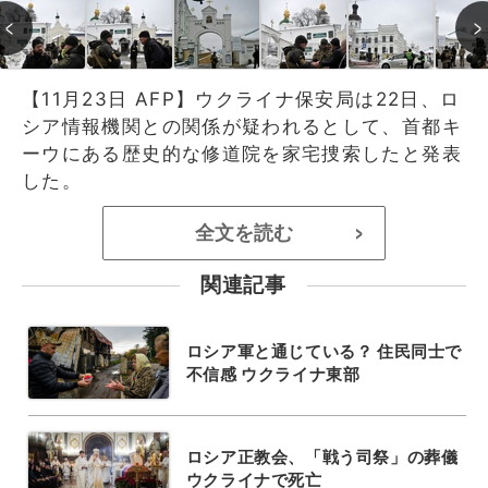
【11月23日 AFP】ウクライナ保安局は22日、ロ
シア情報機関との関係が疑われるとして、首都キ
ーウにある歴史的な修道院を家宅捜索したと発表
した。
全文を読む
>
関連記事
ロシア軍と通じている？ 住民同士で
不信感 ウクライナ東部
ロシア正教会、「戦う司祭」の葬儀
ウクライナで死亡