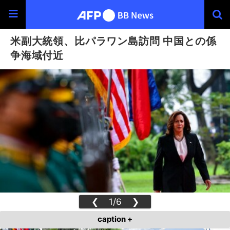
米副大統領、比パラワン島訪問 中国との係
争海域付近
❮
1/6
❯
caption +