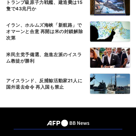
トランプ級原子力戦艦、建造費は15
隻で43兆円か
イラン、ホルムズ海峡「新航路」で
オマーンと合意 再開は米の封鎖解除
次第
米民主党予備選、急進左派のイスラ
ム教徒が勝利
アイスランド、反捕鯨活動家21人に
国外退去命令 再入国も禁止