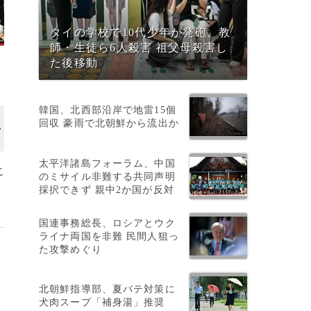
タイの学校で10代少年が発砲、教
師・生徒ら6人殺害 祖父母殺害し
た後移動
韓国、北西部沿岸で地雷15個
回収 豪雨で北朝鮮から流出か
画像作成中
太平洋諸島フォーラム、中国
に
のミサイル非難する共同声明
採択できず 親中2か国が反対
国連事務総長、ロシアとウク
ライナ両国を非難 民間人狙っ
た攻撃めぐり
北朝鮮指導部、夏バテ対策に
犬肉スープ「補身湯」推奨