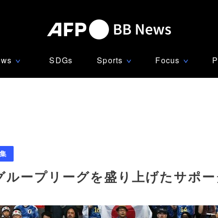
ews
SDGs
Sports
Focus
P
∨
∨
∨
集
グループリーグを盛り上げたサポー