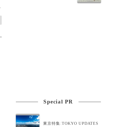
>
Special PR
東京特集:TOKYO UPDATES