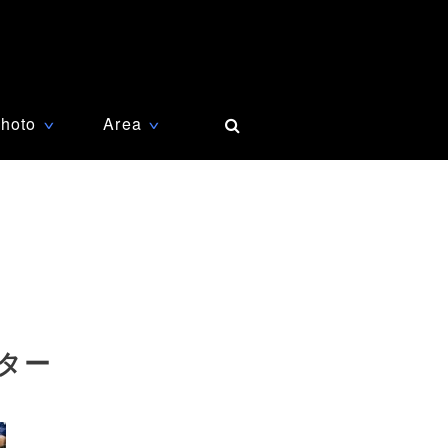
hoto
Area
∨
∨
ター