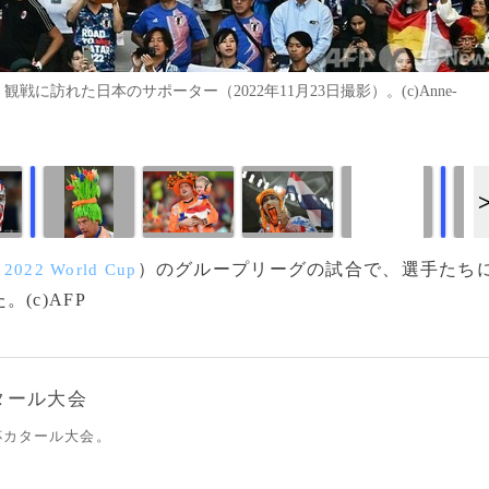
訪れた日本のサポーター（2022年11月23日撮影）。(c)Anne-
画像作成中
画像作成中
（
）のグループリーグの試合で、選手たち
2022 World Cup
(c)AFP
タール大会
杯カタール大会。