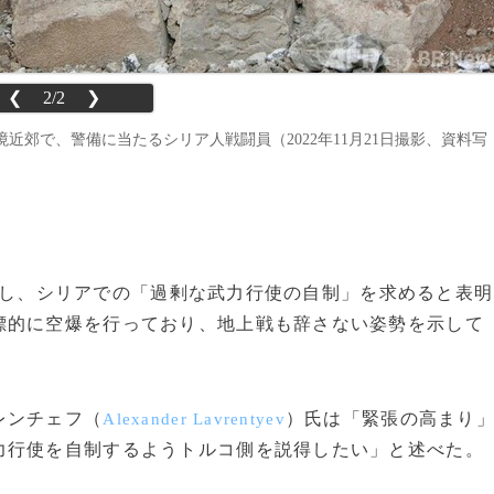
❮
2/2
❯
郊で、警備に当たるシリア人戦闘員（2022年11月21日撮影、資料写
コに対し、シリアでの「過剰な武力行使の自制」を求めると表明
標的に空爆を行っており、地上戦も辞さない姿勢を示して
レンチェフ（
）氏は「緊張の高まり
Alexander Lavrentyev
力行使を自制するようトルコ側を説得したい」と述べた。