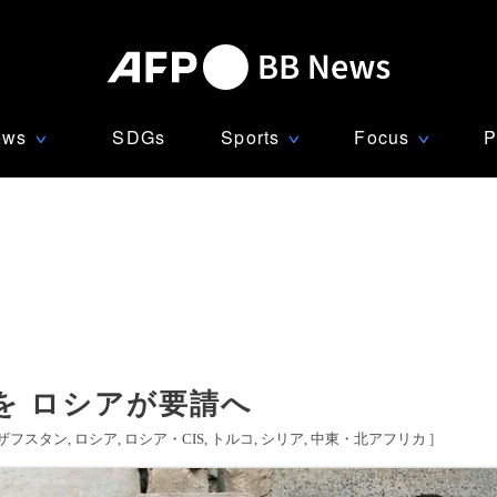
ews
SDGs
Sports
Focus
P
∨
∨
∨
を ロシアが要請へ
ザフスタン
ロシア
ロシア・CIS
トルコ
シリア
中東・北アフリカ
]