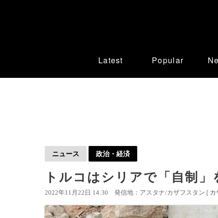
Latest
Popular
N
ニュース
政治・経済
トルコはシリアで「自制」
2022年11月22日 14:30
発信地：アスタナ/カザフスタン [
カ