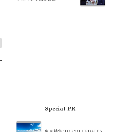
ス
>
Special PR
東京特集:TOKYO UPDATES