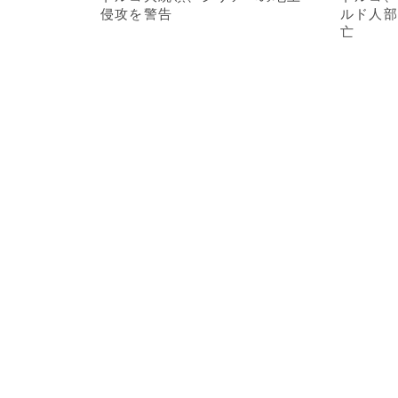
侵攻を警告
ルド人部
亡