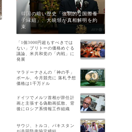
韓国の暗い歴史「強制的な国際養
子縁組」、大統領が真相解明を約
束
「1個3000円超もすべきでは
ない」ブリトーの価格めぐる
議論、米共和党の「内戦」に
発展
マラドーナさんの「神の手」
ボール、今月競売に 落札予想
価格は1千万ドル
ドイツでメルツ首相が辞任計
画と主張する偽動画拡散、背
後にロシア系情報工作組織
」
サウジ、トルコ、パキスタン
が共同防衛協定締結