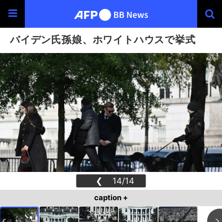
バイデン氏孫娘、ホワイトハウスで挙式
❮
14/14
❯
caption +