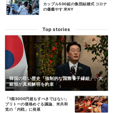
カップル500組の集団結婚式 コロナ
の傷癒やす 米NY
Top stories
韓国の暗い歴史「強制的な国際養子縁組」、大
統領が真相解明を約束
「1個3000円超もすべきではない」
ブリトーの価格めぐる議論、米共和
党の「内戦」に発展