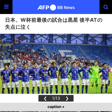
日本、W杯前最後の試合は黒星 後半ATの
失点に泣く
❮
1/13
❯
caption +