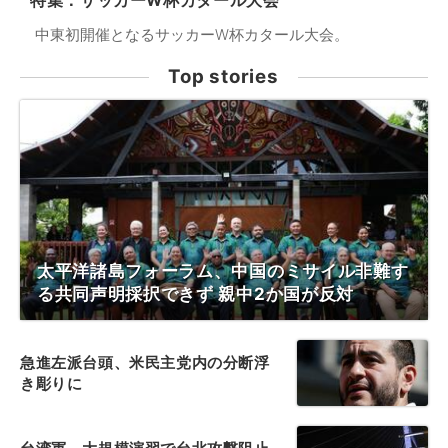
特集：サッカーW杯カタール大会
中東初開催となるサッカーW杯カタール大会。
Top stories
太平洋諸島フォーラム、中国のミサイル非難す
る共同声明採択できず 親中2か国が反対
急進左派台頭、米民主党内の分断浮
き彫りに