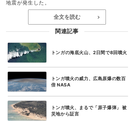
地震が発生した。
全文を読む
>
関連記事
トンガの海底火山、2日間で8回噴火
トンガ噴火の威力、広島原爆の数百
倍 NASA
トンガ噴火、まるで「原子爆弾」 被
災地から証言