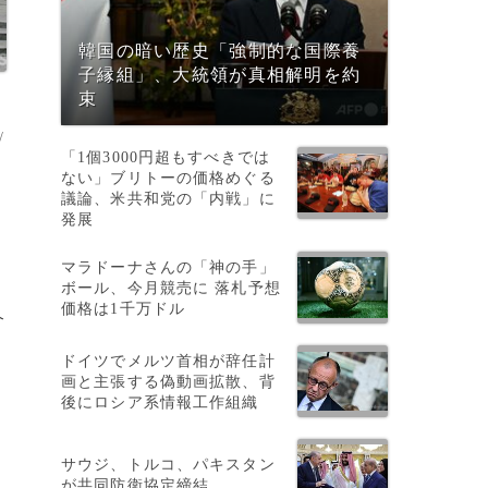
韓国の暗い歴史「強制的な国際養
子縁組」、大統領が真相解明を約
束
/
「1個3000円超もすべきでは
ない」ブリトーの価格めぐる
議論、米共和党の「内戦」に
発展
マラドーナさんの「神の手」
ボール、今月競売に 落札予想
価格は1千万ドル
介
ドイツでメルツ首相が辞任計
画と主張する偽動画拡散、背
後にロシア系情報工作組織
、
サウジ、トルコ、パキスタン
が共同防衛協定締結