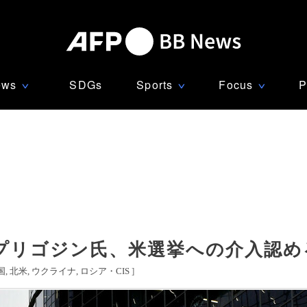
ews
SDGs
Sports
Focus
P
∨
∨
∨
プリゴジン氏、米選挙への介入認め
国
北米
ウクライナ
ロシア・CIS
]