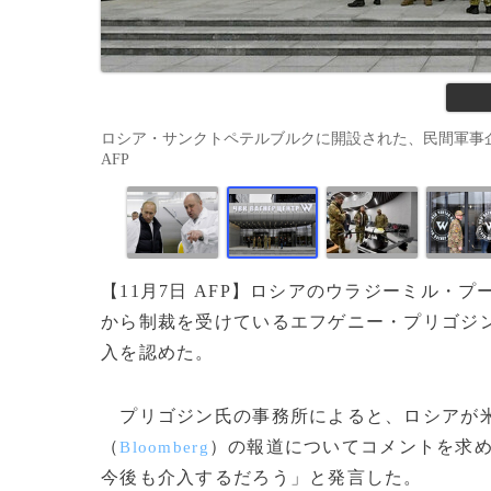
ロシア・サンクトペテルブルクに開設された、民間軍事企業「ワグ
AFP
【11月7日 AFP】ロシアのウラジーミル・プ
から制裁を受けているエフゲニー・プリゴジ
入を認めた。
プリゴジン氏の事務所によると、ロシアが米
（
）の報道についてコメントを求
Bloomberg
今後も介入するだろう」と発言した。