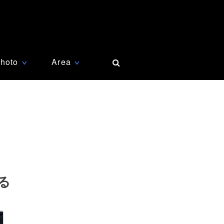
hoto
Area
∨
∨
る