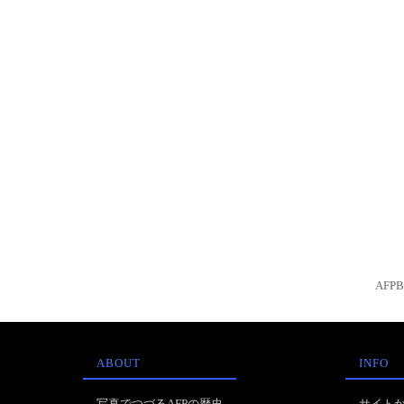
AFP
ABOUT
INFO
写真でつづるAFPの歴史
サイト