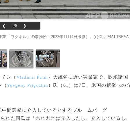
❮
2/6
❯
ネル」の事務所（2022年11月4日撮影）。(c)Olga MALTSEVA 
ーチン（
）大統領に近い実業家で、欧米諸国
Vladimir Putin
ン（
）氏（61）は7日、米国の選挙への
Yevgeny Prigozhin
中間選挙に介入しているとするブルームバーグ
められた同氏は「われわれは介入したし、介入しているし