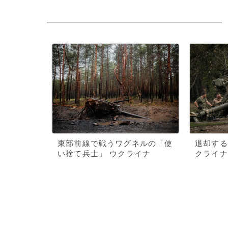
東部前線で戦うワグネルの「使
退却する
い捨て兵士」 ウクライナ
クライナ