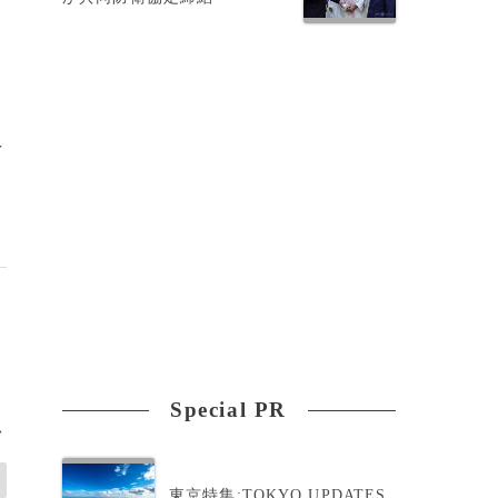
を
Special PR
>
東京特集:TOKYO UPDATES