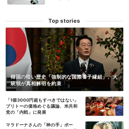
Top stories
韓国の暗い歴史「強制的な国際養子縁組」、大
統領が真相解明を約束
「1個3000円超もすべきではない」
ブリトーの価格めぐる議論、米共和
党の「内戦」に発展
マラドーナさんの「神の手」ボー