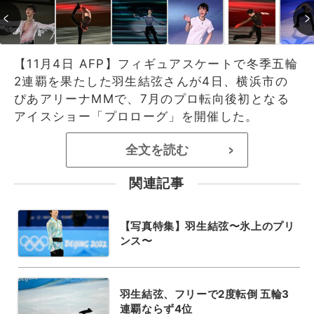
【11月4日 AFP】フィギュアスケートで冬季五輪
2連覇を果たした羽生結弦さんが4日、横浜市の
ぴあアリーナMMで、7月のプロ転向後初となる
アイスショー「プロローグ」を開催した。
全文を読む
>
関連記事
【写真特集】羽生結弦〜氷上のプリ
ンス〜
羽生結弦、フリーで2度転倒 五輪3
連覇ならず4位