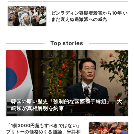
ビンラディン容疑者殺害から10年 い
まだ衰えぬ過激派への威光
Top stories
韓国の暗い歴史「強制的な国際養子縁組」、大
統領が真相解明を約束
「1個3000円超もすべきではない」
ブリトーの価格めぐる議論、米共和