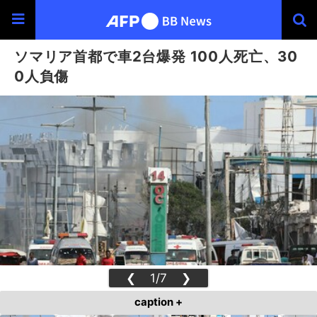
ソマリア首都で車2台爆発 100人死亡、30
0人負傷
❮
1/7
❯
caption +