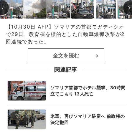
【10月30日 AFP】ソマリアの首都モガディシオ
で29日、教育省を標的とした自動車爆弾攻撃が2
回連続であった。
全文を読む
>
関連記事
ソマリア首都でホテル襲撃、30時間
立てこもり 13人死亡
米軍、再びソマリア駐留へ 前政権の
決定撤回