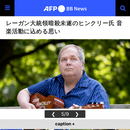
レーガン大統領暗殺未遂のヒンクリー氏 音
楽活動に込める思い
❮
5/9
❯
caption +