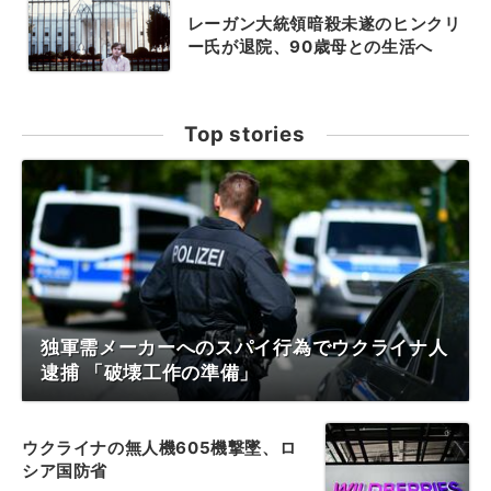
レーガン大統領暗殺未遂のヒンクリ
ー氏が退院、90歳母との生活へ
Top stories
独軍需メーカーへのスパイ行為でウクライナ人
逮捕 「破壊工作の準備」
ウクライナの無人機605機撃墜、ロ
シア国防省