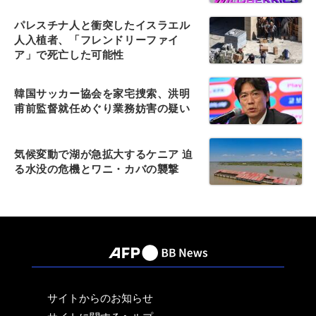
パレスチナ人と衝突したイスラエル
人入植者、「フレンドリーファイ
ア」で死亡した可能性
韓国サッカー協会を家宅捜索、洪明
甫前監督就任めぐり業務妨害の疑い
気候変動で湖が急拡大するケニア 迫
る水没の危機とワニ・カバの襲撃
サイトからのお知らせ