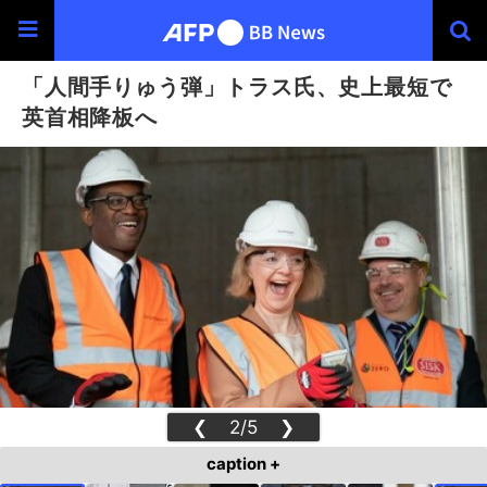
「人間手りゅう弾」トラス氏、史上最短で
英首相降板へ
❮
2/5
❯
caption +