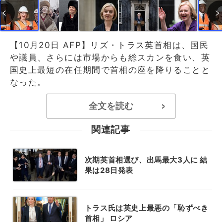
【10月20日 AFP】リズ・トラス英首相は、国民
や議員、さらには市場からも総スカンを食い、英
国史上最短の在任期間で首相の座を降りることと
なった。
全文を読む
>
関連記事
次期英首相選び、出馬最大3人に 結
果は28日発表
トラス氏は英史上最悪の「恥ずべき
首相」 ロシア