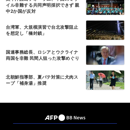
イル非難する共同声明採択できず 親
中2か国が反対
台湾軍、大規模演習で台北攻撃阻止
を想定し「橋封鎖」
国連事務総長、ロシアとウクライナ
両国を非難 民間人狙った攻撃めぐり
北朝鮮指導部、夏バテ対策に犬肉ス
ープ「補身湯」推奨